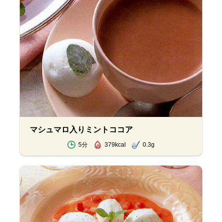
マシュマロ入りミントココア
5分
379kcal
0.3g