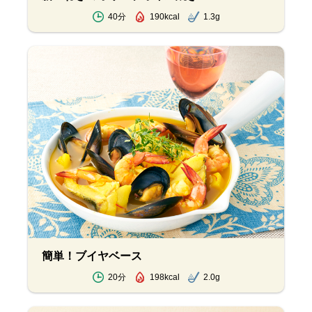
40分
190kcal
1.3g
簡単！ブイヤベース
20分
198kcal
2.0g