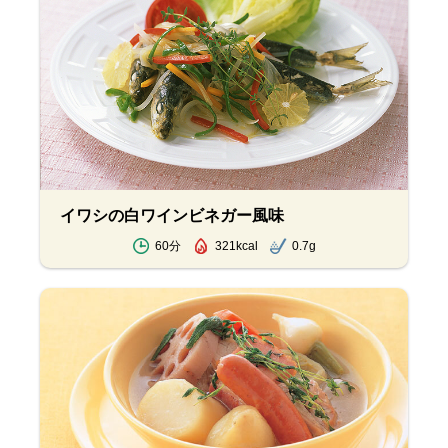
イワシの白ワインビネガー風味
60分
321kcal
0.7g