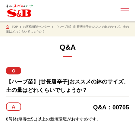
ME
TOP
お客様相談センター
【ハーブ苗】[甘長唐辛子]おススメの鉢のサイズ、土の
量はどれくらいでしょうか？
Q&A
Q
【ハーブ苗】[甘長唐辛子]おススメの鉢のサイズ、
土の量はどれくらいでしょうか？
Q&A：00705
A
8号鉢(培養土5L)以上の栽培環境がおすすめです。