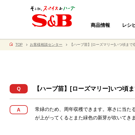
商品情報
レシ
TOP
お客様相談センター
【ハーブ苗】[ローズマリー]いつ頃まで
【ハーブ苗】[ローズマリー]いつ頃
Q
常緑のため、周年収穫できます。寒さに当た
A
が上がってくるとまた緑色の新芽が吹いてき