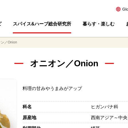
Gl
ピ
スパイス&ハーブ総合研究所
暮らす・楽しむ
ン／Onion
オニオン／Onion
料理の甘みやうまみがアップ
科名
ヒガンバナ科
原産地
西南アジア～中央