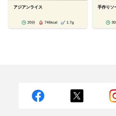
アジアンライス
手作りソ
20分
746kcal
1.7g
3