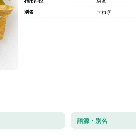
利用部位
鱗茎
別名
玉ねぎ
語源・別名