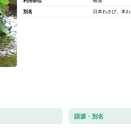
利用部位
根茎
別名
日本わさび、本わ
語源・別名