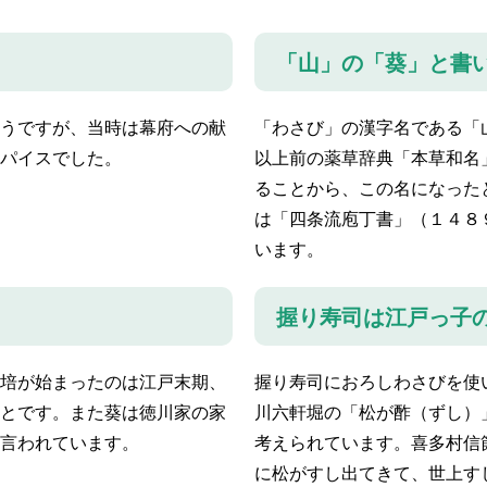
「山」の「葵」と書
うですが、当時は幕府への献
「わさび」の漢字名である「
パイスでした。
以上前の薬草辞典「本草和名
ることから、この名になった
は「四条流庖丁書」（１４８
います。
握り寿司は江戸っ子
培が始まったのは江戸末期、
握り寿司におろしわさびを使
とです。また葵は徳川家の家
川六軒堀の「松が酢（ずし）
言われています。
考えられています。喜多村信
に松がすし出てきて、世上す