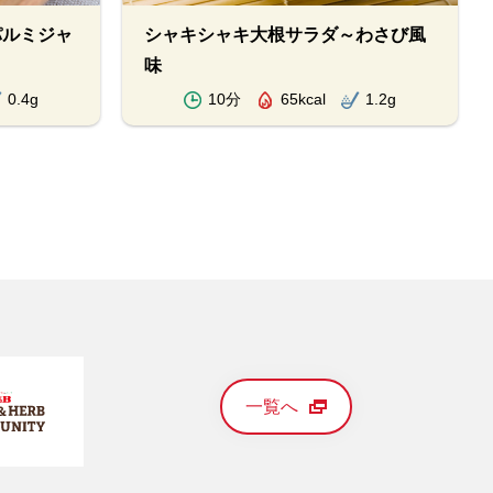
パルミジャ
シャキシャキ大根サラダ～わさび風
味
0.4g
10分
65kcal
1.2g
一覧へ