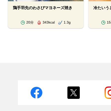
鶏手羽先のわさびマヨネーズ焼き
冷たいう
20分
343kcal
1.3g
1