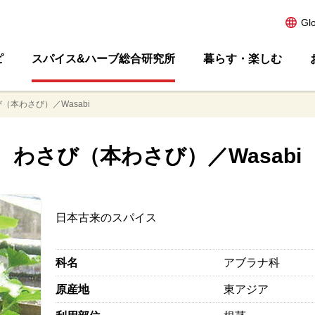
Gl
ピ
スパイス&ハーブ総合研究所
暮らす・楽しむ
（本わさび）／Wasabi
わさび（本わさび）／Wasabi
日本古来のスパイス
科名
アブラナ科
原産地
東アジア