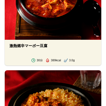
激熱燃辛マーボー豆腐
30分
389kcal
3.0g