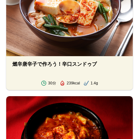
燃辛唐辛子で作ろう！辛口スンドゥブ
30分
239kcal
1.4g