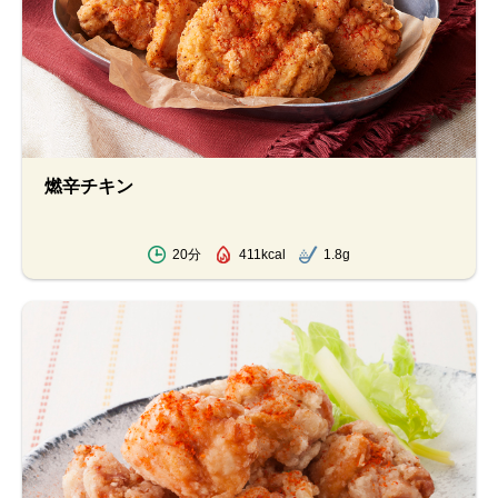
燃辛チキン
20分
411kcal
1.8g