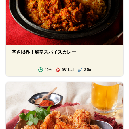
辛さ限界！燃辛スパイスカレー
40分
681kcal
3.5g