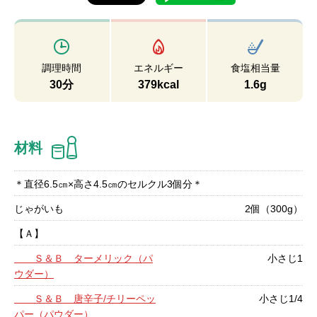
調理時間
エネルギー
食塩相当量
30分
379kcal
1.6g
材料
＊直径6.5㎝×高さ4.5㎝のセルクル3個分＊
じゃがいも
2個（300g）
【Ａ】
Ｓ＆Ｂ ターメリック（パ
小さじ1
ウダー）
Ｓ＆Ｂ 唐辛子/チリーペッ
小さじ1/4
パー（パウダー）