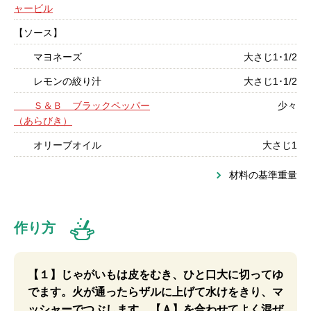
ャービル
【ソース】
マヨネーズ
大さじ1･1/2
レモンの絞り汁
大さじ1･1/2
Ｓ＆Ｂ ブラックペッパー
少々
（あらびき）
オリーブオイル
大さじ1
材料の基準重量
作り方
【１】じゃがいもは皮をむき、ひと口大に切ってゆ
でます。火が通ったらザルに上げて水けをきり、マ
ッシャーでつぶします。【Ａ】を合わせてよく混ぜ