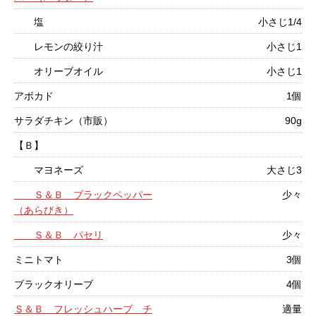
塩
小さじ1/4
レモンの絞り汁
小さじ1
オリーブオイル
小さじ1
アボカド
1個
サラダチキン（市販）
90g
【Ｂ】
マヨネーズ
大さじ3
Ｓ＆Ｂ ブラックペッパー
少々
（あらびき）
Ｓ＆Ｂ パセリ
少々
ミニトマト
3個
ブラックオリーブ
4個
Ｓ＆Ｂ フレッシュハーブ チ
適量