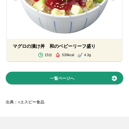
マグロの漬け丼 和のベビーリーフ盛り
15分
539kcal
4.3g
一覧ページへ
出典：○エスビー食品