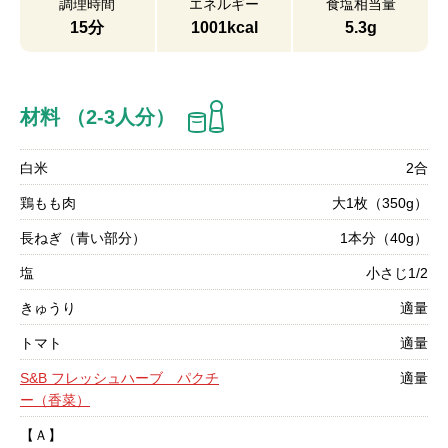
調理時間
エネルギー
食塩相当量
15分
1001kcal
5.3g
材料 （2-3人分）
白米
2合
鶏もも肉
大1枚（350g）
長ねぎ（青い部分）
1本分（40g）
塩
小さじ1/2
きゅうり
適量
トマト
適量
S&B フレッシュハーブ パクチ
適量
ー（香菜）
【Ａ】