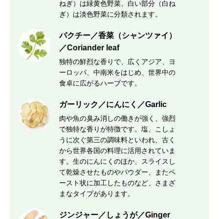
ねぎ）は緑黄色野菜、白い部分（白ね
ぎ）は淡色野菜に分類されます。
パクチー／香菜（シャンツァイ）
／Coriander leaf
独特の鮮烈な香りで、広くアジア、ヨ
ーロッパ、中南米をはじめ、世界中の
食卓に広がるハーブです。
ガーリック／にんにく／Garlic
肉や魚の臭み消しの働きが強く、強烈
で独特な香りが特徴です。塩、こしょ
うに次ぐ第三の調味料といわれ、古く
から世界各国の料理に活用されていま
す。生のにんにくのほか、スライスし
て乾燥させたものやパウダー、またペ
ースト状に加工したものなど、さまざ
まなタイプがあります。
ジンジャー／しょうが／Ginger