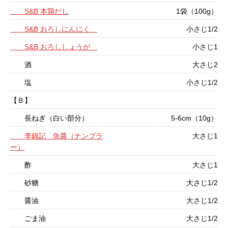
S&B 本鶏だし
1袋（100g）
S&B おろしにんにく
小さじ1/2
S&B おろししょうが
小さじ1
酒
大さじ2
塩
小さじ1/2
【Ｂ】
長ねぎ（白い部分）
5-6cm（10g）
李錦記 魚醤（ナンプラ
大さじ1
ー）
酢
大さじ1
砂糖
大さじ1/2
醤油
大さじ1/2
ごま油
大さじ1/2