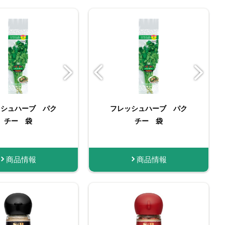
ッシュハーブ パク
） パクチー
＆Ｂ 袋入り ブラッ
たっぷりサイズ おろし
フレッシュハーブ パク
フレッシュハーブ パク
スマートスパイス ブラ
名匠にんにく
ペッパー（パウダー）
チー 袋
生にんにく
チー大袋（お徳用）
チー 袋
ックペッパー
１４ｇ
情報
商品情報
商品情報
商品情報
購入する
購入する
商品情報
商品情報
商品情報
商品情報
購入する