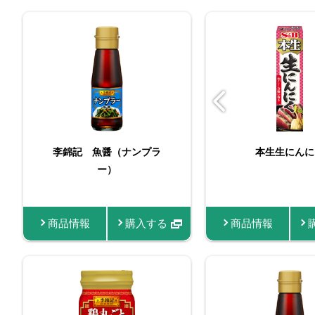
ビン入りおろし生にんに
李錦記 魚醤（ナンプラ
バリュースパイスブ
本生生にんに
く
ー）
クペッパー
商品情報
商品情報
購入する
購入する
商品情報
商品情報