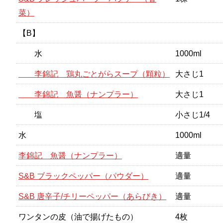
菜）
【B】
水
1000ml
李錦記 鶏丸ごとがらスープ（顆粒）
大さじ1
李錦記 魚醤（ナンプラー）
大さじ1
塩
小さじ1/4
水
1000ml
李錦記 魚醤（ナンプラー）
適量
S&B ブラックペッパー（パウダー）
適量
S&B 唐辛子/チリーペッパー（あらびき）
適量
ワンタンの皮（油で揚げたもの）
4枚