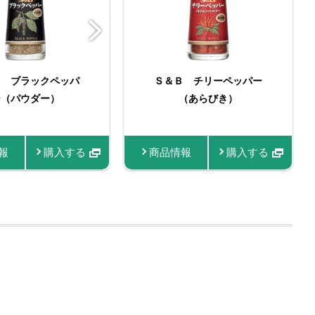
Ｂ ブラックペッパ
李錦記 鶏丸ごとがらス
Ｓ＆Ｂ チリーペッパー
Ｓ＆Ｂ 袋入り ブラッ
李錦記 鶏丸ごとがらス
ー（パウダー）
ープ袋200g
クペッパー（パウダー）
（あらびき）
ープ素材本位23g
１４ｇ
報
商品情報
購入する
購入する
商品情報
商品情報
購入する
購入する
商品情報