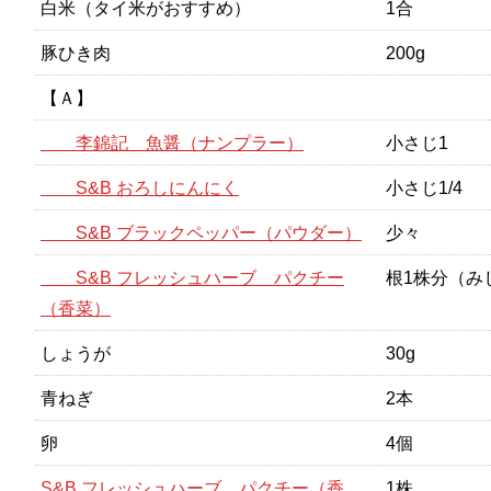
白米（タイ米がおすすめ）
1合
豚ひき肉
200g
【Ａ】
李錦記 魚醤（ナンプラー）
小さじ1
S&B おろしにんにく
小さじ1/4
S&B ブラックペッパー（パウダー）
少々
S&B フレッシュハーブ パクチー
根1株分（み
（香菜）
しょうが
30g
青ねぎ
2本
卵
4個
S&B フレッシュハーブ パクチー（香
1株