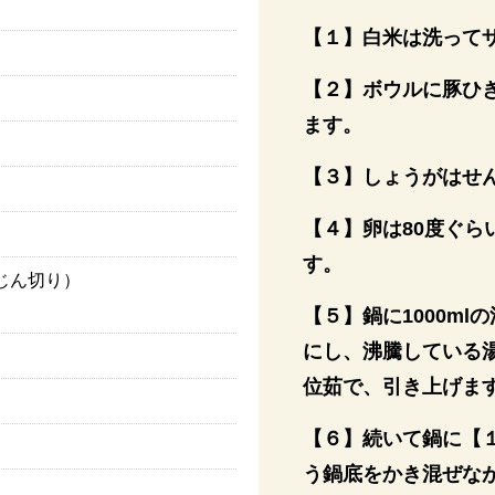
【１】白米は洗って
【２】ボウルに豚ひ
ます。
【３】しょうがはせ
【４】卵は80度ぐら
す。
じん切り）
【５】鍋に1000m
にし、沸騰している
位茹で、引き上げま
【６】続いて鍋に【
う鍋底をかき混ぜな