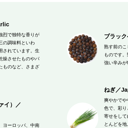
ic
強烈で独特な香りが
ブラックペ
三の調味料といわ
熟す前のこ
用されています。生
ものです。
乾燥させたものやパ
強い辛みが
たものなど、さまざ
ねぎ／Japa
爽やかでや
ァイ）／
色で、彩り
寄せをして
とんどを地
、ヨーロッパ、中南