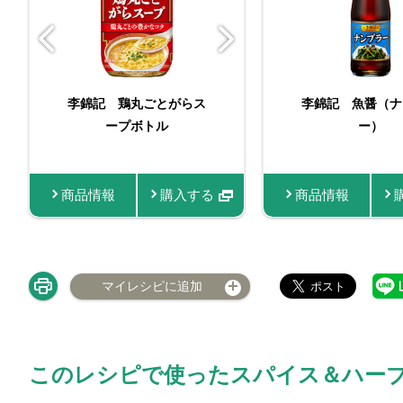
李錦記 鶏丸ごとがらス
李錦記 魚醤（ナ
李錦記 鶏丸
ープボトル
ープ袋3
ー）
商品情報
購入する
商品情報
商品
マイレシピに追加
このレシピで使ったスパイス＆ハー