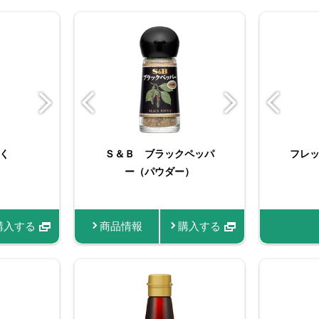
ラッ
く
Ｓ＆Ｂ ブラックペッパ
（苗） パクチー
おろし生にんにく
フレ
（苗
Ｓ
ー（パウダー）
ク
購入する
商品情報
商品情報
商品情報
購入する
購入する
商品