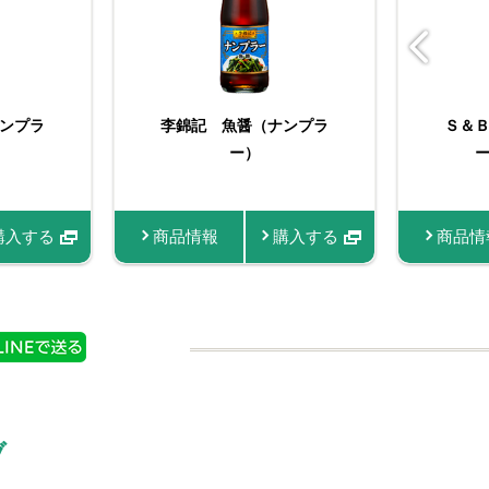
ンプラ
ごとがらス
バリュースパイスブラッ
李錦記 魚醤（ナンプラ
李錦記 鶏丸ごとがらス
Ｓ＆
0g
クペッパー
ー）
ープ袋100g
情報
購入する
商品情報
商品情報
商品情報
購入する
商品情
ブ