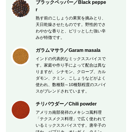
ブラックペッパー／Black peppe
r
熟す前のこしょうの果実を摘みとり、
天日乾燥させたものです。野性的でさ
わやかな香りと、ピリッとした強い辛
みが特徴です。
ガラムマサラ／Garam masala
インドの代表的なミックススパイスで
す。家庭や作り手によって配合は異な
りますが、シナモン、クローブ、カル
ダモン、クミン、こしょうなどがよく
使われ、数種類～10種類程度のスパイ
スがブレンドされています。
チリパウダー／Chili powder
アメリカ南部発祥のメキシコ風料理
「テクスメクス料理」で広く使われて
いるミックススパイスです。唐辛子の
ほか、パプリカ、オレガノ、クミン、