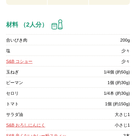
材料 （2人分）
合いびき肉
200g
塩
少々
S&B コショー
少々
玉ねぎ
1/4個 (約50g)
ピーマン
1個 (約30g)
セロリ
1/4本 (約30g)
トマト
1個 (約150g)
サラダ油
大さじ1
S&B おろしにんにく
小さじ1
S&B 辛くないカレー粉スティッ
2本