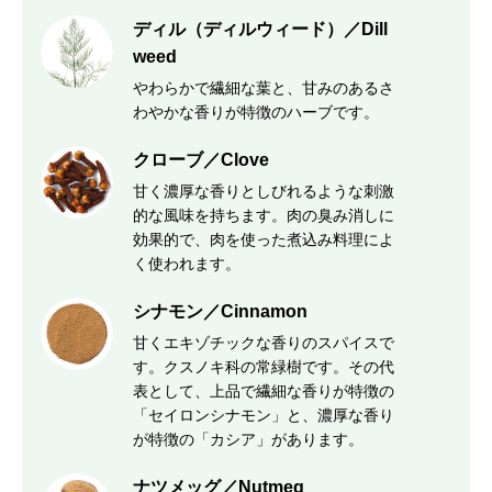
ディル（ディルウィード）／Dill
weed
やわらかで繊細な葉と、甘みのあるさ
わやかな香りが特徴のハーブです。
クローブ／Clove
甘く濃厚な香りとしびれるような刺激
的な風味を持ちます。肉の臭み消しに
効果的で、肉を使った煮込み料理によ
く使われます。
シナモン／Cinnamon
甘くエキゾチックな香りのスパイスで
す。クスノキ科の常緑樹です。その代
表として、上品で繊細な香りが特徴の
「セイロンシナモン」と、濃厚な香り
が特徴の「カシア」があります。
ナツメッグ／Nutmeg