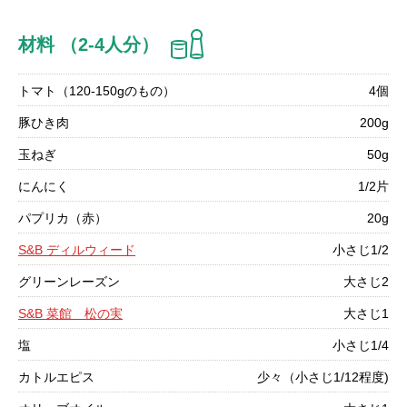
材料 （2-4人分）
トマト（120-150gのもの）
4個
豚ひき肉
200g
玉ねぎ
50g
にんにく
1/2片
パプリカ（赤）
20g
S&B ディルウィード
小さじ1/2
グリーンレーズン
大さじ2
S&B 菜館 松の実
大さじ1
塩
小さじ1/4
カトルエピス
少々（小さじ1/12程度)