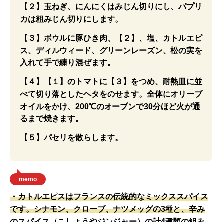
【２】玉ねぎ、にんにくはみじん切りにし、パプリ
カは粗みじん切りにします。
【３】ボウルに豚ひき肉、【２】、塩、カトルエピ
ス、ディルウィード、グリーンレーズン、松の実を
入れて手で練り混ぜます。
【４】【１】のトマトに【３】をつめ、耐熱皿に並
べて切り落としたヘタをのせます。全体にオリーブ
オイルをかけ、200℃のオーブンで30分ほど火が通
るまで焼きます。
【５】パセリを散らします。
memo
・カトルエピスはフランスの伝統的なミックススパイス
です。シナモン、クローブ、ナツメッグの3種と、辛み
のスパイス（こしょうやジンジャー）の計4種類の組み