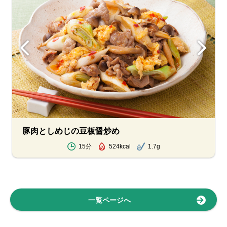
豚肉としめじの豆板醤炒め
15分
524kcal
1.7g
一覧ページへ