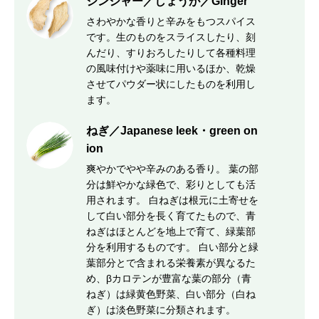
ジンジャー／しょうが／Ginger
さわやかな香りと辛みをもつスパイス
です。生のものをスライスしたり、刻
んだり、すりおろしたりして各種料理
の風味付けや薬味に用いるほか、乾燥
させてパウダー状にしたものを利用し
ます。
ねぎ／Japanese leek・green on
ion
爽やかでやや辛みのある香り。 葉の部
分は鮮やかな緑色で、彩りとしても活
用されます。 白ねぎは根元に土寄せを
して白い部分を長く育てたもので、青
ねぎはほとんどを地上で育て、緑葉部
分を利用するものです。 白い部分と緑
葉部分とで含まれる栄養素が異なるた
め、βカロテンが豊富な葉の部分（青
ねぎ）は緑黄色野菜、白い部分（白ね
ぎ）は淡色野菜に分類されます。