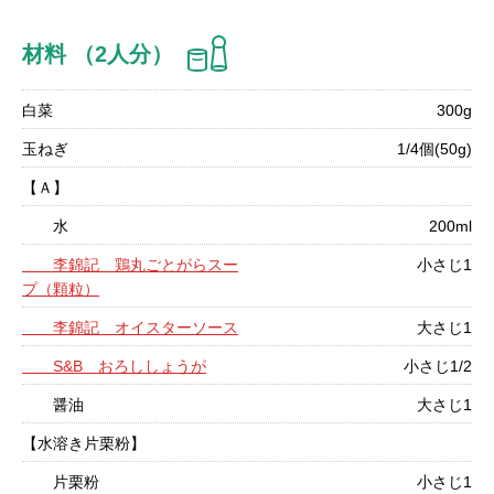
材料 （2人分）
白菜
300g
玉ねぎ
1/4個(50g)
【Ａ】
水
200ml
李錦記 鶏丸ごとがらスー
小さじ1
プ（顆粒）
李錦記 オイスターソース
大さじ1
S&B おろししょうが
小さじ1/2
醤油
大さじ1
【水溶き片栗粉】
片栗粉
小さじ1