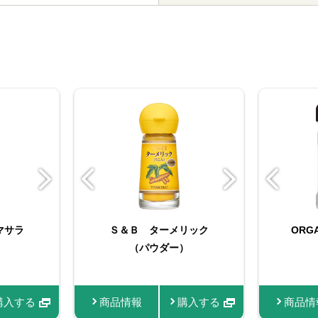
フォン・
ーカレー
ーメ
マサラ
カレーパウ
マイチョイス コショ
Ｓ＆Ｂ ターメリック
Ｓ＆Ｂ 袋入り ガラム
カレー ８４ｇ
ORG
Ｓ
ー 13g
（パウダー）
マサラ
購入する
購入する
商品情報
商品情報
商品情報
商品情報
購入する
購入する
購入する
購入する
商品情
商品