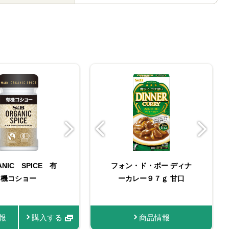
ド・ボー ディナ
１９４ｇ 辛口
ANIC SPICE 有
＆Ｂ 袋入り ターメ
スマートスパイス ガラ
カレー ３７ｇ
フォン・ド・ボー ディナ
ORGANIC SPICE 袋
Ｓ＆Ｂ 袋入りターメリ
スティックスパイス ガ
Ｓ＆Ｂ カレーパウダー
リック（パウダー）
機コショー
ムマサラ
ーカレー９７ｇ 甘口
ック（パウダー） ファ
入り有機コショー
ラムマサラ
スナー付き
報
情報
商品情報
商品情報
商品情報
購入する
購入する
購入する
商品情報
商品情報
商品情報
商品情報
商品情報
購入する
購入する
購入する
購入す