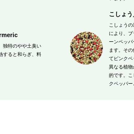
こしょう／
こしょうの
により、ブ
eric
ーンペッパ
。独特のやや土臭い
ます。その
熱すると和らぎ、料
てピンクペ
異なる植物
的です。こ
クペッパー