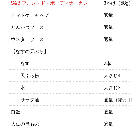
S&B フォン・ド・ボーディナーカレー
3かけ（58g
トマトケチャップ
適量
とんかつソース
適量
ウスターソース
適量
【なすの天ぷら】
なす
2本
天ぷら粉
大さじ4
水
大さじ3
サラダ油
適量（揚げ用
白飯
適量
大豆の煮もの
適量