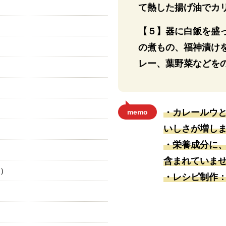
）
て熱した揚げ油でカ
【５】器に白飯を盛
の煮もの、福神漬け
レー、葉野菜などを
・カレールウ
memo
いしさが増し
・栄養成分に
含まれていま
）
・レシピ制作