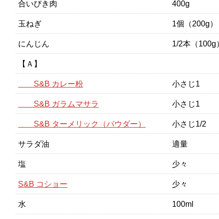
合いびき肉
400g
玉ねぎ
1個（200g）
にんじん
1/2本（100g
【Ａ】
S&B カレー粉
小さじ1
S&B ガラムマサラ
小さじ1
S&B ターメリック（パウダー）
小さじ1/2
サラダ油
適量
塩
少々
S&B コショー
少々
水
100ml