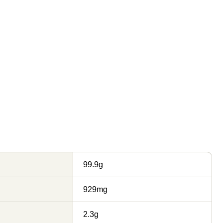
99.9g
929mg
2.3g