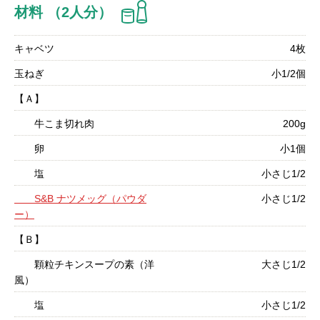
材料 （2人分）
キャベツ
4枚
玉ねぎ
小1/2個
【Ａ】
牛こま切れ肉
200g
卵
小1個
塩
小さじ1/2
S&B ナツメッグ（パウダ
小さじ1/2
ー）
【Ｂ】
顆粒チキンスープの素（洋
大さじ1/2
風）
塩
小さじ1/2