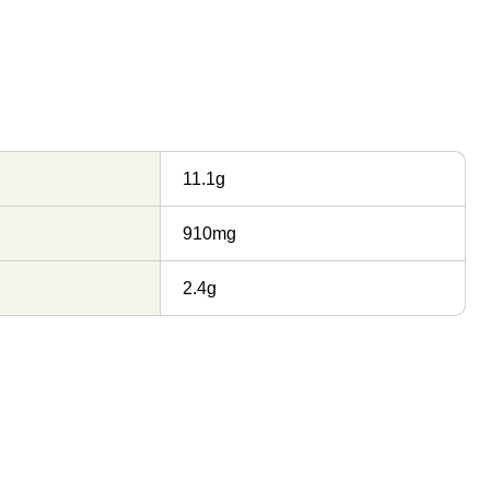
11.1g
910mg
2.4g