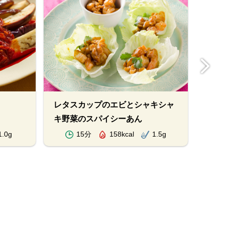
レタスカップのエビとシャキシャ
ツナ
キ野菜のスパイシーあん
1.0g
15分
158kcal
1.5g