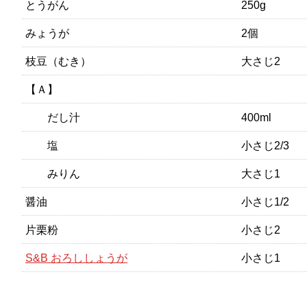
とうがん
250g
みょうが
2個
枝豆（むき）
大さじ2
【Ａ】
だし汁
400ml
塩
小さじ2/3
みりん
大さじ1
醤油
小さじ1/2
片栗粉
小さじ2
S&B おろししょうが
小さじ1