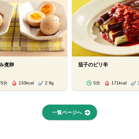
み煮卵
茄子のピリ辛
75分
133kcal
2.9g
5分
171kcal
一覧ページへ