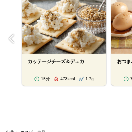
カッテージチーズ＆デュカ
おつま
.6g
15分
473kcal
1.7g