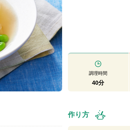
調理時間
40分
作り方