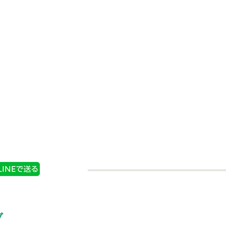
ょうが
たっぷりサイズ おろし
生しょうが
購入する
商品情報
購入する
ブ