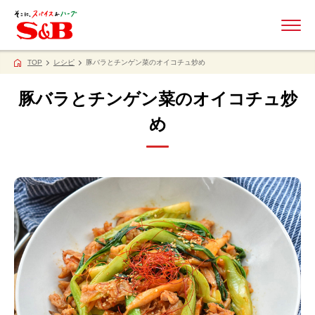
ME
TOP
レシピ
豚バラとチンゲン菜のオイコチュ炒め
豚バラとチンゲン菜のオイコチュ炒
め