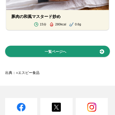
豚肉の和風マスタード炒め
15分
280kcal
0.6g
一覧ページへ
出典：○エスビー食品