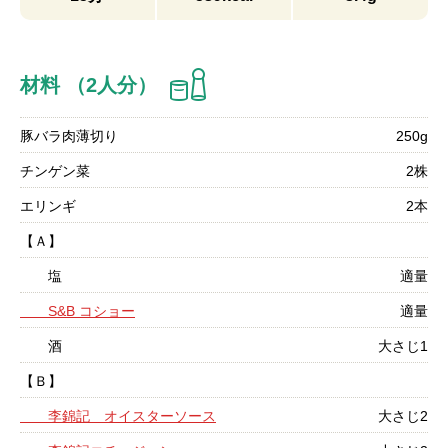
材料 （2人分）
豚バラ肉薄切り
250g
チンゲン菜
2株
エリンギ
2本
【Ａ】
塩
適量
S&B コショー
適量
酒
大さじ1
【Ｂ】
李錦記 オイスターソース
大さじ2