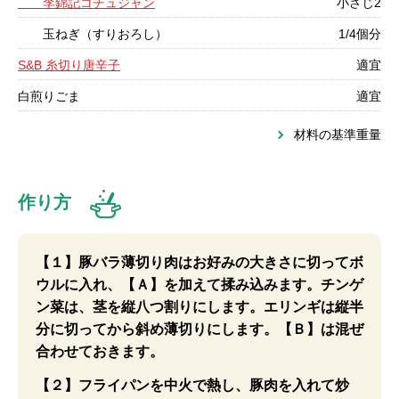
李錦記コチュジャン
小さじ2
玉ねぎ（すりおろし）
1/4個分
S&B 糸切り唐辛子
適宜
白煎りごま
適宜
材料の基準重量
作り方
【１】豚バラ薄切り肉はお好みの大きさに切ってボ
ウルに入れ、【Ａ】を加えて揉み込みます。チンゲ
ン菜は、茎を縦八つ割りにします。エリンギは縦半
分に切ってから斜め薄切りにします。【Ｂ】は混ぜ
合わせておきます。
【２】フライパンを中火で熱し、豚肉を入れて炒