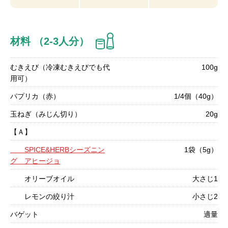
材料 （2-3人分）
むきえび（冷凍むきえびでも代
100g
用可）
パプリカ（赤）
1/4個（40g）
玉ねぎ（みじん切り）
20g
【Ａ】
SPICE&HERBシーズニン
1袋（5g）
グ アヒージョ
オリーブオイル
大さじ1
レモンの絞り汁
小さじ2
バゲット
適量