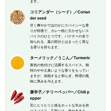
ます。
コリアンダー（シード）／Corian
der seed
甘く爽やかでほのかにスパイシーな香
りが特徴で、カレー粉に欠かせないス
パイスのひとつです。パクチーの名で
知られる、葉の部分とはまったく異な
る香りを持ちます。
ターメリック／うこん／Turmeric
黄色の色付けに活躍するスパイス。独
特のやや土臭いような香りをもってい
ますが、加熱すると和らぎ、料理の風
味に厚みを与えます。
唐辛子／チリーペッパー／Chili p
epper
舌にヒリヒリと残るホットな辛みを持
つスパイス。広義には、色や大きさ、