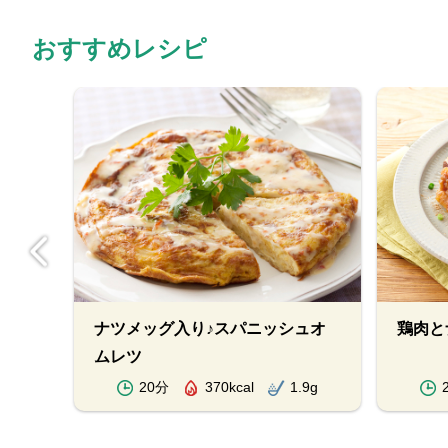
おすすめレシピ
ナツメッグ入り♪スパニッシュオ
鶏肉と
ムレツ
.8g
20分
370kcal
1.9g