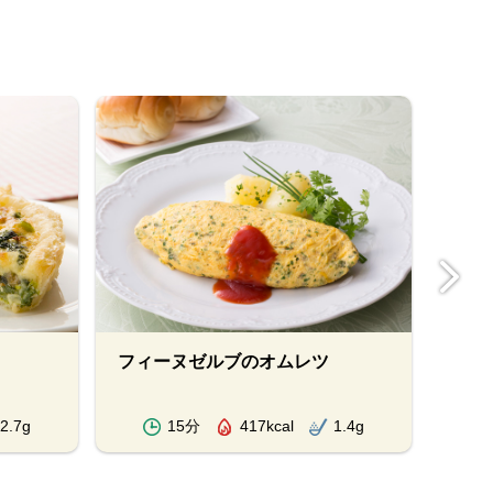
フィーヌゼルブのオムレツ
わさ
やか
2.7g
15分
417kcal
1.4g