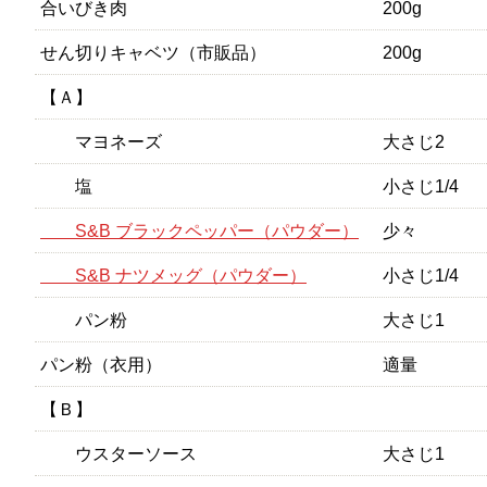
合いびき肉
200g
せん切りキャベツ（市販品）
200g
【Ａ】
マヨネーズ
大さじ2
塩
小さじ1/4
S&B ブラックペッパー（パウダー）
少々
S&B ナツメッグ（パウダー）
小さじ1/4
パン粉
大さじ1
パン粉（衣用）
適量
【Ｂ】
ウスターソース
大さじ1