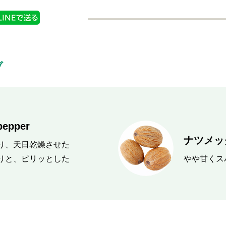
ブ
epper
ナツメッグ
り、天日乾燥させた
りと、ピリッとした
やや甘くス