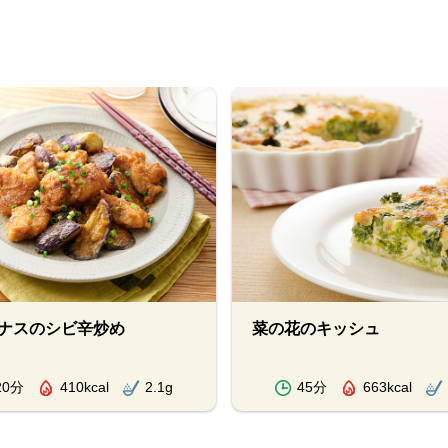
ナスのシビ辛炒め
菜の花のキッシュ
20分
410kcal
2.1g
45分
663kcal