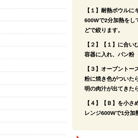
【１】耐熱ボウルに
600Wで2分加熱を
どで絞ります。
【２】【１】に合い
容器に入れ、パン粉
【３】オーブントース
粉に焼き色がついた
明の肉汁が出てきた
【４】【Ｂ】を小さ
レンジ600Wで1分