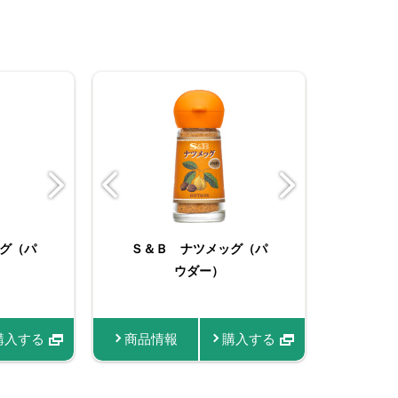
ツメ
グ（パ
り ブラッ
Ｓ＆Ｂ ナツメッグ（パ
Ｓ＆Ｂ 袋入り ナツメ
スマートスパイス ブラ
Ｓ
パウダー）
ッグ（パウダー）
ウダー）
ックペッパー
ｇ
購入する
購入する
商品情報
商品情報
商品情報
購入する