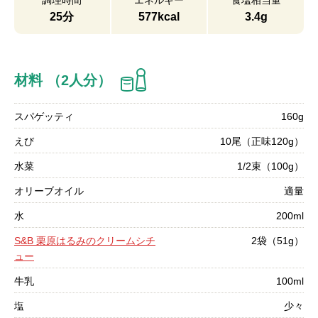
調理時間
エネルギー
食塩相当量
25分
577kcal
3.4g
材料 （2人分）
スパゲッティ
160g
えび
10尾（正味120g）
水菜
1/2束（100g）
オリーブオイル
適量
水
200ml
S&B 栗原はるみのクリームシチ
2袋（51g）
ュー
牛乳
100ml
塩
少々