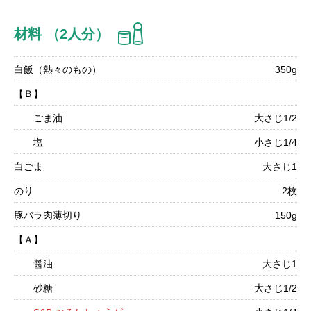
材料 （2人分）
白飯（熱々のもの）
350g
【Ｂ】
ごま油
大さじ1/2
塩
小さじ1/4
白ごま
大さじ1
のり
2枚
豚バラ肉薄切り
150g
【Ａ】
醤油
大さじ1
砂糖
大さじ1/2