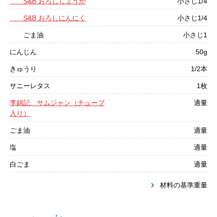
S&B おろししょうが
小さじ1/4
S&B おろしにんにく
小さじ1/4
ごま油
小さじ1
にんじん
50g
きゅうり
1/2本
サニーレタス
1枚
李錦記 サムジャン（チューブ
適量
入り）
ごま油
適量
塩
適量
白ごま
適量
材料の基準重量