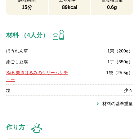
調理時間
エネルギー
食塩相当量
15分
89kcal
0.6g
材料 （4人分）
ほうれん草
1束（200g）
絹ごし豆腐
1丁（350g）
S&B 栗原はるみのクリームシチ
1袋（25.5g）
ュー
塩
少々
材料の基準重量
作り方