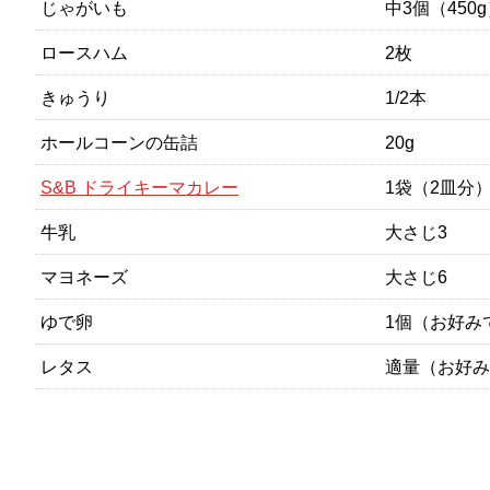
じゃがいも
中3個（450
ロースハム
2枚
きゅうり
1/2本
ホールコーンの缶詰
20g
S&B ドライキーマカレー
1袋（2皿分
牛乳
大さじ3
マヨネーズ
大さじ6
ゆで卵
1個（お好み
レタス
適量（お好み