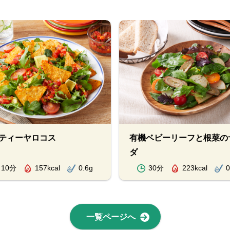
ティーヤロコス
有機ベビーリーフと根菜の
ダ
10分
157kcal
0.6g
30分
223kcal
0
一覧ページへ