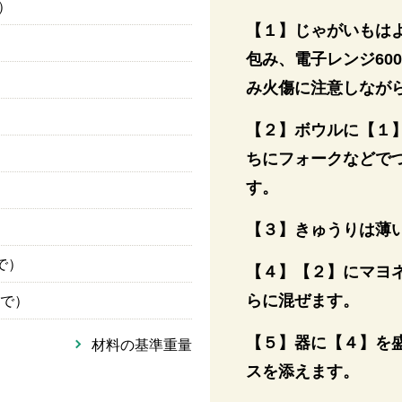
g）
【１】じゃがいもは
包み、電子レンジ60
み火傷に注意しなが
【２】ボウルに【１
）
ちにフォークなどで
す。
【３】きゅうりは薄
で）
【４】【２】にマヨ
らに混ぜます。
で）
【５】器に【４】を
材料の基準重量
スを添えます。