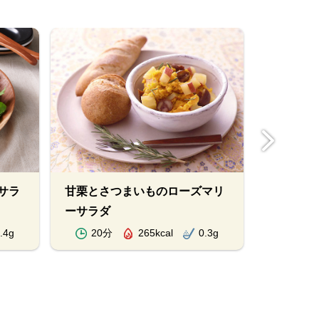
サラ
甘栗とさつまいものローズマリ
ポテトと
ーサラダ
.4g
20分
265kcal
0.3g
10分