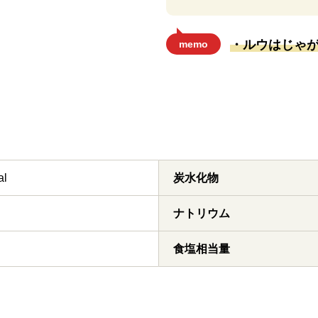
・ルウはじゃ
memo
al
炭水化物
ナトリウム
食塩相当量