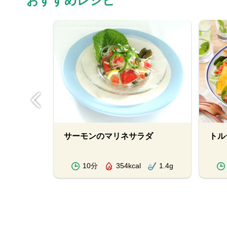
おすすめレシピ
本で！カ
サーモンのマリネサラダ
トル
ダ
1.4g
10分
354kcal
1.4g