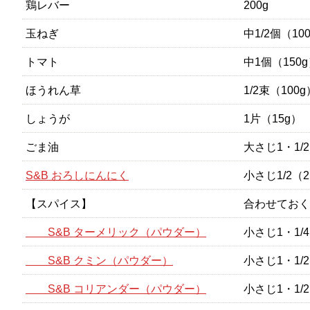
鶏レバー
200g
玉ねぎ
中1/2個（10
トマト
中1個（150
ほうれん草
1/2束（100g
しょうが
1片（15g）
ごま油
大さじ1・1/2
S&B おろしにんにく
小さじ1/2（2
【スパイス】
合わせておく
S&B ターメリック（パウダー）
小さじ1・1/4
S&B クミン（パウダー）
小さじ1・1/2
S&B コリアンダー（パウダー）
小さじ1・1/2