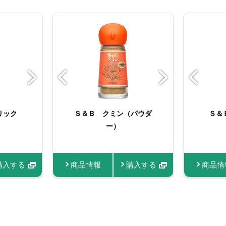
ミン
リック
んにく
ORGANIC SPICE 袋
Ｓ＆Ｂ クミン（パウダ
Ｓ＆Ｂ 袋入り ターメ
たっぷりサイズ おろし
バリュー
Ｓ＆
Ｓ
）
入り有機コリアンダー
リック（パウダー）
ー）
生にんにく
（
（パウダー）
購入する
購入する
商品情報
商品情報
商品情報
商品情報
購入する
購入する
購入する
購入する
商品情
商品