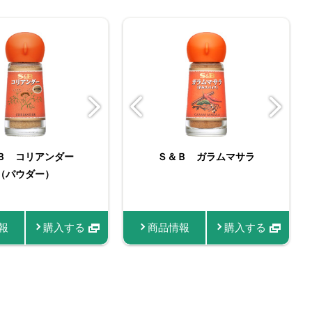
スパイスガラム
Ｂ コリアンダー
＆Ｂ 袋入りクミン
Ｓ＆Ｂ 袋入りターメリ
名匠にんにく
Ｓ＆Ｂ ガラムマサラ
Ｓ＆Ｂ 袋入りコリアン
スマートスパイス クミ
スマートスパイス ター
お徳用おろし生にんにく
パウダー） ファスナ
（パウダー）
ック（パウダー） ファ
マサラ
ダー（パウダー） ファ
メリック
ン
ー付き
スナー付き
スナー付き
報
情報
商品情報
商品情報
商品情報
購入する
購入する
購入する
購入する
商品情報
商品情報
商品情報
商品情報
購入する
商品情報
購入する
購入す