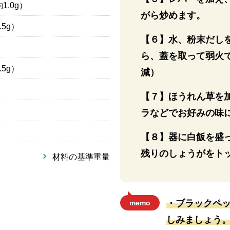
1.0g）
がら炒めます。
.5g）
【６】水、粉末だし
ら、蓋を取って弱火で
.5g）
減）
【７】ほうれん草を
ラなどでお好みの味
【８】器に白飯を盛
残りのしょうがをト
材料の基準重量
・ブラックペ
memo
しみましょう