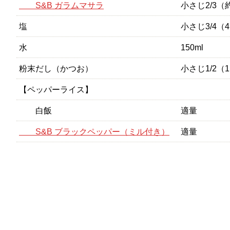
S&B ガラムマサラ
小さじ2/3（約
塩
小さじ3/4（4
水
150ml
粉末だし（かつお）
小さじ1/2（1
【ペッパーライス】
白飯
適量
S&B ブラックペッパー（ミル付き）
適量