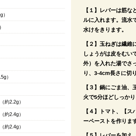
【１】レバーは筋な
0g）
ルに入れます。流水で
g）
水けをきります。
）
【２】玉ねぎは繊維
しょうがは皮をむい
外）を入れた湯でさ
り、3-4cm長さに切
.5g）
【３】鍋にごま油、
火で5分ほどしっか
（約2.2g）
【４】トマト、【ス
（約2.4g）
ーペーストを作りま
（約2.4g）
【５】レバーを加え