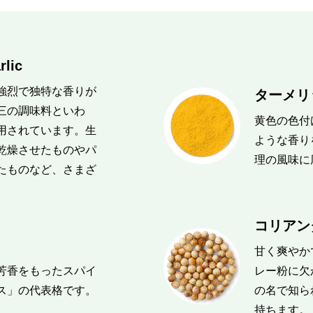
ic
強烈で独特な香りが
ターメリッ
三の調味料といわ
黄色の色付
用されています。生
ような香り
乾燥させたものやパ
理の風味に
たものなど、さまざ
コリアンダ
甘く爽やか
芳香をもったスパイ
レー粉に欠
ス」の代表格です。
の名で知ら
持ちます。