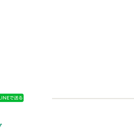
PICE ミ
Ｓ＆Ｂ ミル付き ブラ
ラックペッ
ックペッパー
購入する
商品情報
購入する
ブ