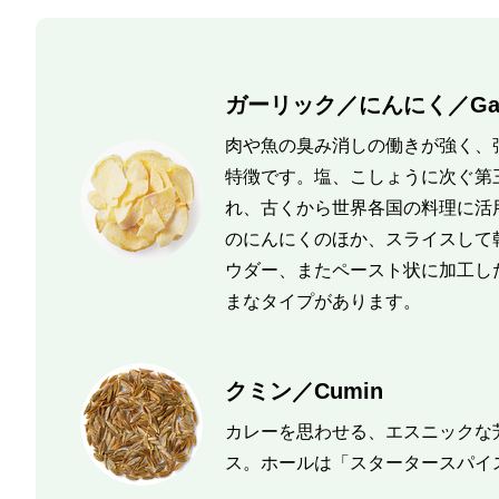
ガーリック／にんにく／Garl
肉や魚の臭み消しの働きが強く、
特徴です。塩、こしょうに次ぐ第
れ、古くから世界各国の料理に活
のにんにくのほか、スライスして
ウダー、またペースト状に加工し
まなタイプがあります。
クミン／Cumin
カレーを思わせる、エスニックな
ス。ホールは「スタータースパイ