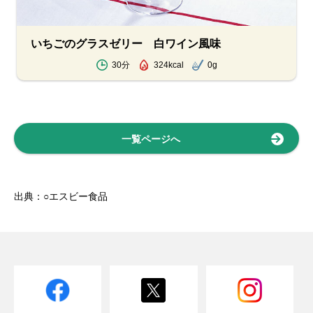
いちごのグラスゼリー 白ワイン風味
30分
324kcal
0g
一覧ページへ
出典：○エスビー食品