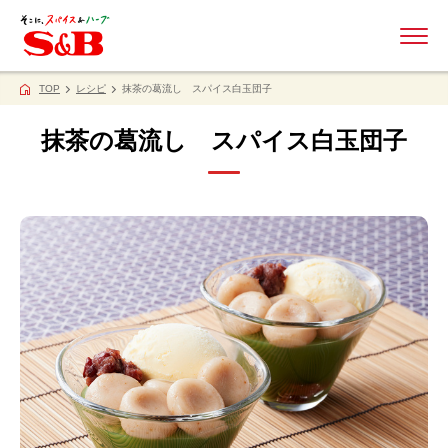
ME
TOP
レシピ
抹茶の葛流し スパイス白玉団子
抹茶の葛流し スパイス白玉団子