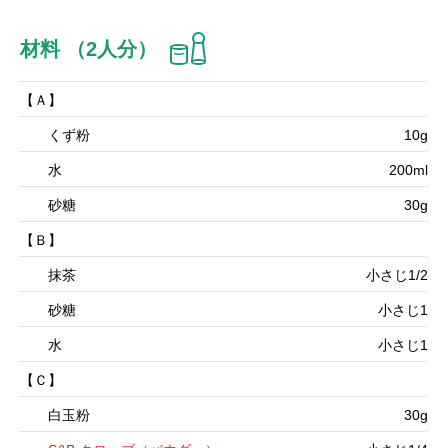
材料 （2人分）
【Ａ】
くず粉
10g
水
200ml
砂糖
30g
【Ｂ】
抹茶
小さじ1/2
砂糖
小さじ1
水
小さじ1
【Ｃ】
白玉粉
30g