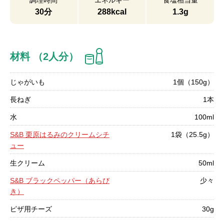
調理時間
エネルギー
食塩相当量
30分
288kcal
1.3g
材料 （2人分）
じゃがいも
1個（150g）
長ねぎ
1本
水
100ml
S&B 栗原はるみのクリームシチ
1袋（25.5g）
ュー
生クリーム
50ml
S&B ブラックペッパー（あらび
少々
き）
ピザ用チーズ
30g