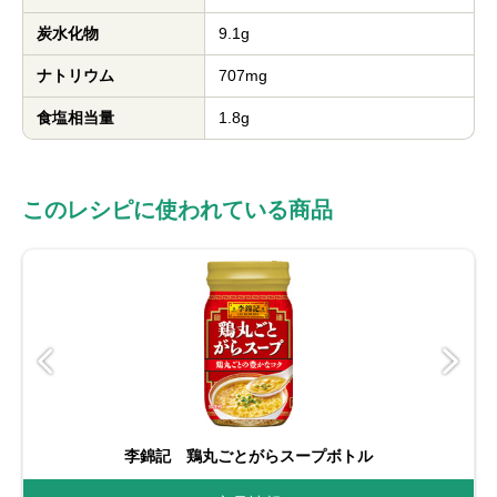
炭水化物
9.1g
ナトリウム
707mg
食塩相当量
1.8g
このレシピに使われている商品
李錦記 鶏丸ごとがらスープボトル