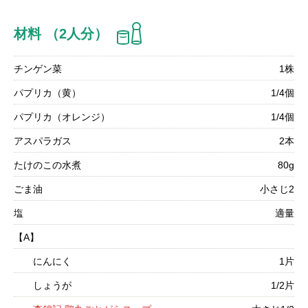
材料 （2人分）
チンゲン菜
1株
パプリカ（黄）
1/4個
パプリカ（オレンジ）
1/4個
アスパラガス
2本
たけのこの水煮
80g
ごま油
小さじ2
塩
適量
【A】
にんにく
1片
しょうが
1/2片