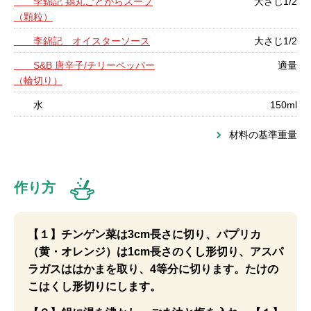
李錦記 鶏丸ごとがらスープ
大さじ1/2
（顆粒）
李錦記 オイスターソース
大さじ1/2
S&B 唐辛子/チリーペッパー
適量
（輪切り）
水
150ml
材料の基準重量
作り方
【１】チンゲン菜は3cm長さに切り、パプリカ
（黄・オレンジ）は1cm長さのくし形切り、アスパ
ラガスははかまを取り、4等分に切ります。たけの
こはくし形切りにします。