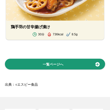
鶏手羽の甘辛揚げ漬け
30分
736kcal
8.5g
一覧ページへ
出典：○エスビー食品