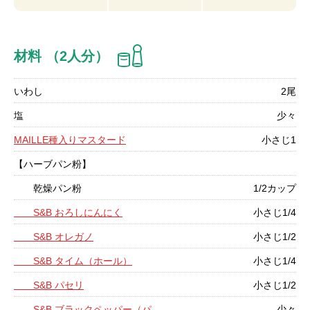
材料 （2人分）
いわし
2尾
塩
少々
MAILLE種入りマスタード
小さじ1
【ハーブパン粉】
乾燥パン粉
1/2カップ
S&B おろしにんにく
小さじ1/4
S&B オレガノ
小さじ1/2
S&B タイム（ホール）
小さじ1/4
S&B パセリ
小さじ1/2
S&B ブラックペッパー（パ
少々