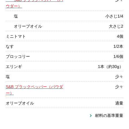
ウダー）
塩
小さじ1/4
オリーブオイル
大さじ2
ミニトマト
4個
なす
1/2本
ブロッコリー
1/6個
エリンギ
1本（約30g）
塩
少々
S&B ブラックペッパー（パウダ
少々
ー）
オリーブオイル
適量
材料の基準重量