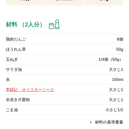
材料 （2人分）
鶏肉だんご
8個
ほうれん草
50g
玉ねぎ
1/4個（50g）
サラダ油
大さじ1
水
150ml
李錦記 オイスターソース
大さじ1
水溶き片栗粉
大さじ1
ごま油
小さじ1/2
材料の基準重量