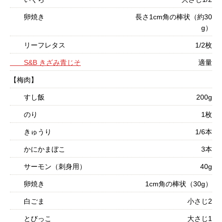
卵焼き
長さ1cm角の棒状（約30
g）
リーフレタス
1/2枚
S&B きざみ青じそ
適量
【梅肉】
すし飯
200g
のり
1枚
きゅうり
1/6本
かにかまぼこ
3本
サーモン（刺身用）
40g
卵焼き
1cm角の棒状（30g）
白ごま
小さじ2
とびっこ
大さじ1