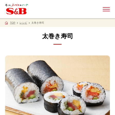
ME
TOP
レシピ
太巻き寿司
太巻き寿司