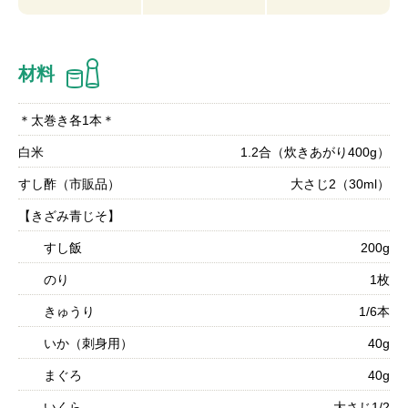
材料
＊太巻き各1本＊
白米
1.2合（炊きあがり400g）
すし酢（市販品）
大さじ2（30ml）
【きざみ青じそ】
すし飯
200g
のり
1枚
きゅうり
1/6本
いか（刺身用）
40g
まぐろ
40g
いくら
大さじ1/2