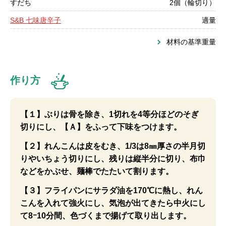
すだち
2個（輪切り）
S&B 七味唐辛子
適量
材料の基準重量
作り方
【１】ぶりは骨を除き、1切れを4等分ほどのそぎ
切りにし、【Ａ】をふって下味をつけます。
【２】れんこんは皮をむき、1/3は8㎜厚さの半月切
りやいちょう切りにし、残りは縦半分に切り、布巾
などをかぶせ、麺棒でたたいて割ります。
【３】フライパンにサラダ油を170℃に熱し、れん
こんを入れて強火にし、気泡が出てきたら中火にし
て8ｰ10分間、色づくまで揚げて取り出します。