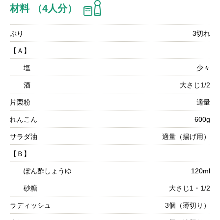
材料 （4人分）
ぶり
3切れ
【Ａ】
塩
少々
酒
大さじ1/2
片栗粉
適量
れんこん
600g
サラダ油
適量（揚げ用）
【Ｂ】
ぽん酢しょうゆ
120ml
砂糖
大さじ1・1/2
ラディッシュ
3個（薄切り）