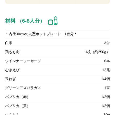
材料 （6-8人分）
＊内径30cmの丸型ホットプレート 1台分＊
白米
3合
鶏もも肉
1枚（約250g）
ウインナーソーセージ
6本
むきえび
12尾
玉ねぎ
1/4個
グリーンアスパラガス
1束
パプリカ（赤）
1/2個
パプリカ（黄）
1/2個
にんじん
80g