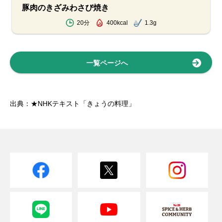
豚肉のきざみわさび焼き
20分
400kcal
1.3g
一覧ページへ
出典：★NHKテキスト「きょうの料理」