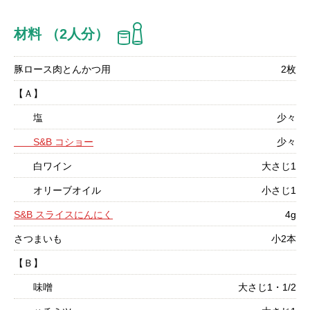
材料 （2人分）
豚ロース肉とんかつ用
2枚
【Ａ】
塩
少々
S&B コショー
少々
白ワイン
大さじ1
オリーブオイル
小さじ1
S&B スライスにんにく
4g
さつまいも
小2本
【Ｂ】
味噌
大さじ1・1/2