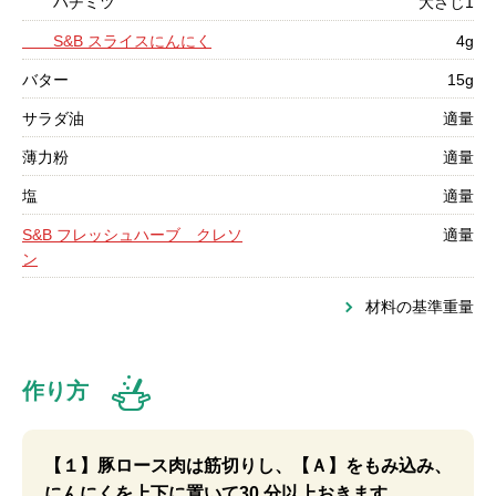
ハチミツ
大さじ1
S&B スライスにんにく
4g
バター
15g
サラダ油
適量
薄力粉
適量
塩
適量
S&B フレッシュハーブ クレソ
適量
ン
材料の基準重量
作り方
【１】豚ロース肉は筋切りし、【Ａ】をもみ込み、
にんにくを上下に置いて30 分以上おきます。