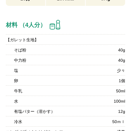
材料 （4人分）
【ガレット生地】
そば粉
40g
中力粉
40g
塩
少々
卵
1個
牛乳
50ml
水
100ml
有塩バター（溶かす）
12g
冷水
50ｍｌ