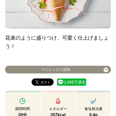
花束のように盛りつけ、可愛く仕上げましょ
う！
マイレシピに追加
調理時間
エネルギー
食塩相当量
20分
207kcal
0.4g