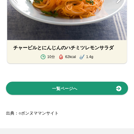
チャービルとにんじんのハチミツレモンサラダ
10分
62kcal
1.4g
一覧ページへ
出典：○ボンヌママンサイト