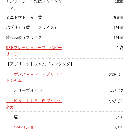
エンダイブ（またはグリーンリ
適量
ーフ）
ミニトマト（赤・黄）
各8個
パプリカ（黄）（スライス）
1/4個
紫玉ねぎ（スライス）
1/4個
S&Bフレッシュハーブ ベビー
1袋
リーフ
【アプリコットジャムドレッシング】
ボンヌママン アプリコッ
大さじ1
トジャム
オリーブオイル
大さじ2
ＭＡＩＬＬＥ 白ワインビ
小さじ1
ネガー
塩
少々
S&Bコショー
少々