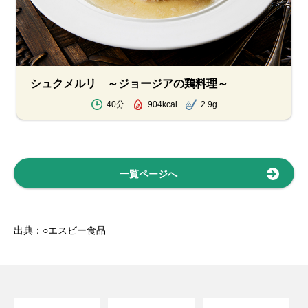
シュクメルリ ～ジョージアの鶏料理～
40分
904kcal
2.9g
一覧ページへ
出典：○エスビー食品