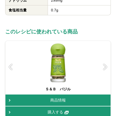
ナトリウム
295mg
食塩相当量
0.7g
このレシピに使われている商品
Ｓ＆Ｂ バジル
商品情報
購入する