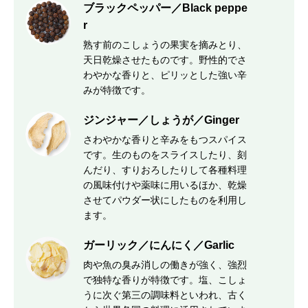
ブラックペッパー／Black peppe
r
熟す前のこしょうの果実を摘みとり、
天日乾燥させたものです。野性的でさ
わやかな香りと、ピリッとした強い辛
みが特徴です。
ジンジャー／しょうが／Ginger
さわやかな香りと辛みをもつスパイス
です。生のものをスライスしたり、刻
んだり、すりおろしたりして各種料理
の風味付けや薬味に用いるほか、乾燥
させてパウダー状にしたものを利用し
ます。
ガーリック／にんにく／Garlic
肉や魚の臭み消しの働きが強く、強烈
で独特な香りが特徴です。塩、こしょ
うに次ぐ第三の調味料といわれ、古く