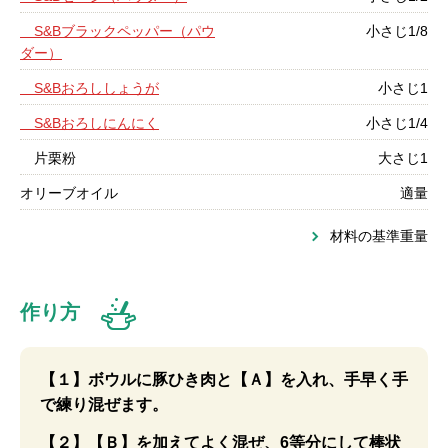
S&Bブラックペッパー（パウ
小さじ1/8
ダー）
S&Bおろししょうが
小さじ1
S&Bおろしにんにく
小さじ1/4
片栗粉
大さじ1
オリーブオイル
適量
材料の基準重量
作り方
【１】ボウルに豚ひき肉と【Ａ】を入れ、手早く手
で練り混ぜます。
【２】【Ｂ】を加えてよく混ぜ、6等分にして棒状