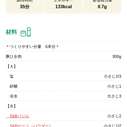
調理時間
エネルギー
食塩相当量
35分
133kcal
0.7g
材料
＊つくりやすい分量 6本分＊
豚ひき肉
300g
【Ａ】
塩
小さじ2/3
砂糖
小さじ1
冷水
大さじ3
【Ｂ】
S&Bバジル
小さじ2
S&Bセージ（パウダー）
小さじ1/2