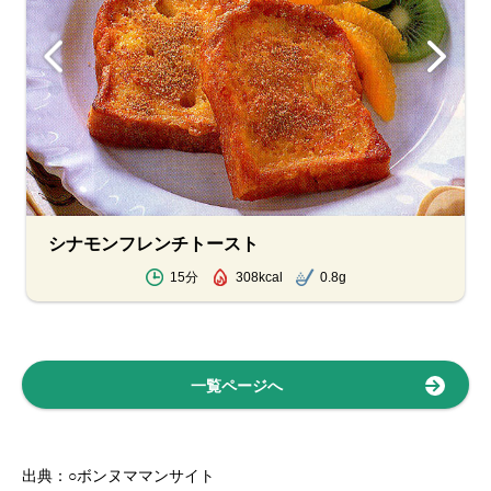
シナモンフレンチトースト
15分
308kcal
0.8g
一覧ページへ
出典：○ボンヌママンサイト