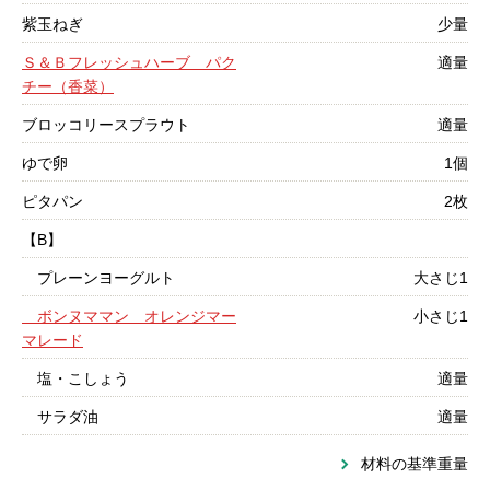
紫玉ねぎ
少量
Ｓ＆Ｂフレッシュハーブ パク
適量
チー（香菜）
ブロッコリースプラウト
適量
ゆで卵
1個
ピタパン
2枚
【B】
プレーンヨーグルト
大さじ1
ボンヌママン オレンジマー
小さじ1
マレード
塩・こしょう
適量
サラダ油
適量
材料の基準重量