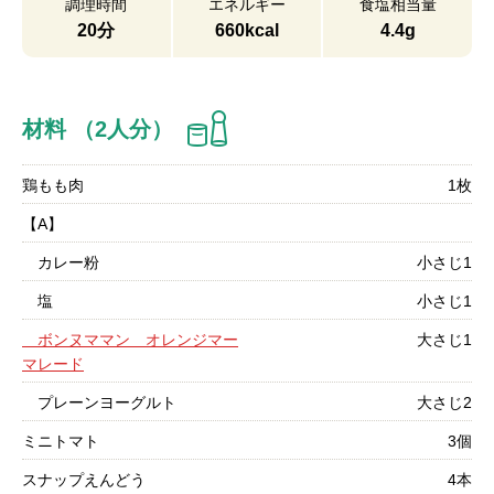
調理時間
エネルギー
食塩相当量
20分
660kcal
4.4g
材料 （2人分）
鶏もも肉
1枚
【A】
カレー粉
小さじ1
塩
小さじ1
ボンヌママン オレンジマー
大さじ1
マレード
プレーンヨーグルト
大さじ2
ミニトマト
3個
スナップえんどう
4本