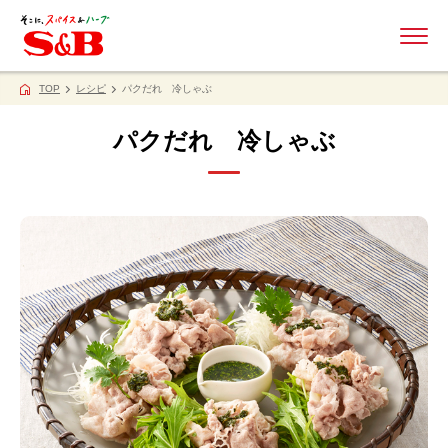
ME
TOP
レシピ
パクだれ 冷しゃぶ
パクだれ 冷しゃぶ