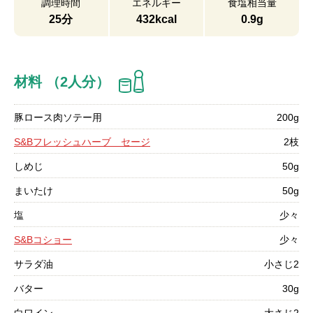
調理時間
エネルギー
食塩相当量
25分
432kcal
0.9g
材料 （2人分）
豚ロース肉ソテー用
200g
S&Bフレッシュハーブ セージ
2枝
しめじ
50g
まいたけ
50g
塩
少々
S&Bコショー
少々
サラダ油
小さじ2
バター
30g