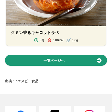
クミン香るキャロットラペ
5分
118kcal
1.0g
一覧ページへ
出典：○エスビー食品