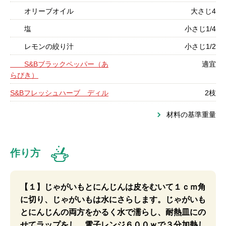
オリーブオイル
大さじ4
塩
小さじ1/4
レモンの絞り汁
小さじ1/2
S&Bブラックペッパー（あ
適宜
らびき）
S&Bフレッシュハーブ ディル
2枝
材料の基準重量
作り方
【１】じゃがいもとにんじんは皮をむいて１ｃｍ角
に切り、じゃがいもは水にさらします。じゃがいも
とにんじんの両方をかるく水で濡らし、耐熱皿にの
せてラップをし、電子レンジ６００ｗで３分加熱し