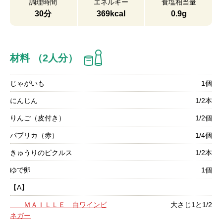
調理時間
エネルギー
食塩相当量
30分
369kcal
0.9g
材料 （2人分）
じゃがいも
1個
にんじん
1/2本
りんご（皮付き）
1/2個
パプリカ（赤）
1/4個
きゅうりのピクルス
1/2本
ゆで卵
1個
【A】
ＭＡＩＬＬＥ 白ワインビ
大さじ1と1/2
ネガー