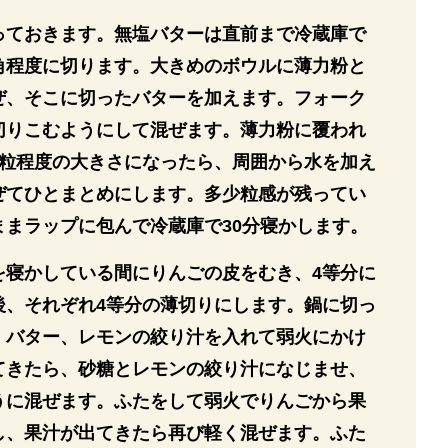
っておきます。無塩バターは直前まで冷蔵庫で
m角程度に切ります。大きめのボウルに薄力粉と
ぜ、そこに切ったバターを加えます。フォーク
切りこむようにして混ぜます。薄力粉に覆われ
2粒程度の大きさになったら、周囲から水を加え
ぜてひとまとめにします。多少粒感が残ってい
ままラップに包んで冷蔵庫で30分寝かします。
を寝かしている間にりんごの皮をむき、4等分に
後、それぞれ4等分の薄切りにします。鍋に切っ
、バター、レモンの絞り汁を入れて弱火にかけ
てきたら、砂糖とレモンの絞り汁になじませ、
うに混ぜます。ふたをして弱火でりんごから果
し、果汁が出てきたら再び軽く混ぜます。ふた