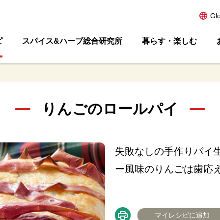
Gl
ピ
スパイス&ハーブ総合研究所
暮らす・楽しむ
りんごのロールパイ
失敗なしの手作りパイ
ー風味のりんごは歯応
マイレシピに追加