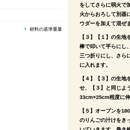
をしてさらに弱火で
火からおろして別器
ウダーを加えて混ぜ
材料の基準重量
【３】【１】の生地
棒で叩いて平らにし
三つ折りにし、さら
に入れます。
【４】【３】の生地
せ、【３】と同じよ
33cm×25cm程度
【５】オーブンを18
のりんごの汁けをき
いていきます。巻き