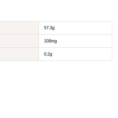
57.3g
108mg
0.2g