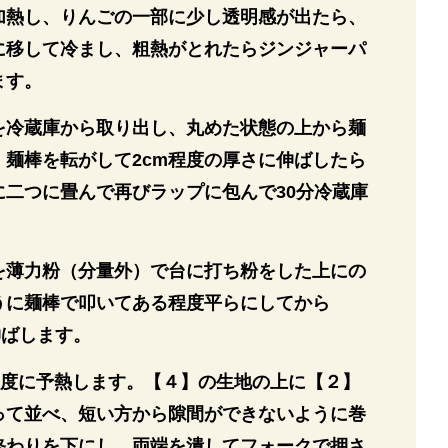
加熱し、りんごの一部に少し透明感が出たら、
に移して冷まし、粗熱がとれたらジンジャーパ
ます。
を冷蔵庫から取り出し、丸めた状態の上から麺
、麺棒を転がして2cm程度の厚さに伸ばしたら
に二つに畳んで再びラップに包んで30分冷蔵庫
を薄力粉（分量外）で台に打ち粉をした上にの
うに麺棒で叩いてある程度平らにしてから
に伸ばします。
0度に予熱します。【４】の生地の上に【２】
って並べ、短い方から隙間ができないように巻
終わりを下にし、両端を潰してフォークで押さ