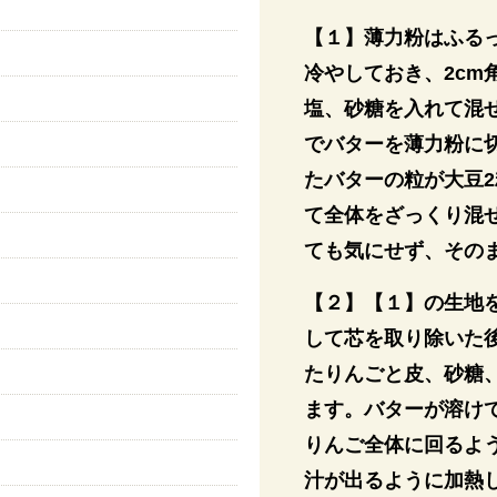
【１】薄力粉はふる
冷やしておき、2c
塩、砂糖を入れて混
でバターを薄力粉に
たバターの粒が大豆
て全体をざっくり混
ても気にせず、その
【２】【１】の生地
して芯を取り除いた
たりんごと皮、砂糖
ます。バターが溶け
りんご全体に回るよ
汁が出るように加熱