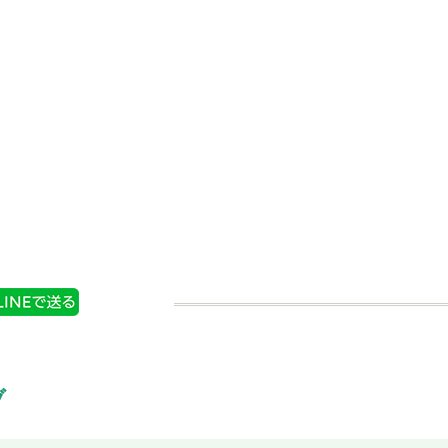
イス しょ
FAUCHON ジンジャー
粒）
（パウダー）
情報
商品情報
購入する
ブ