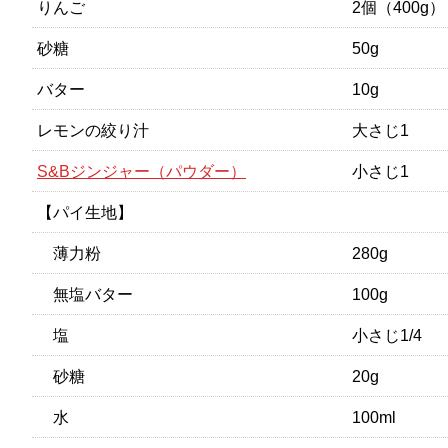
りんご
2個（400g）
砂糖
50g
バター
10g
レモンの絞り汁
大さじ1
S&Bジンジャー（パウダー）
小さじ1
【パイ生地】
薄力粉
280g
無塩バター
100g
塩
小さじ1/4
砂糖
20g
水
100ml