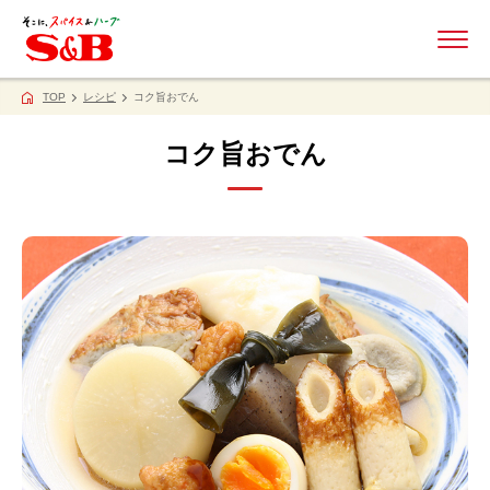
ME
TOP
レシピ
コク旨おでん
コク旨おでん