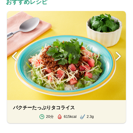
おすすめレシピ
パクチーたっぷりタコライス
20分
615kcal
2.3g