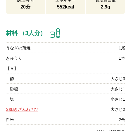
調理時間
エネルギー
食塩相当量
20分
552kcal
2.9g
材料 （3人分）
うなぎの蒲焼
1尾
きゅうり
1本
【Ａ】
酢
大さじ3
砂糖
大さじ1
塩
小さじ1
S&Bきざみわさび
大さじ2
白米
2合