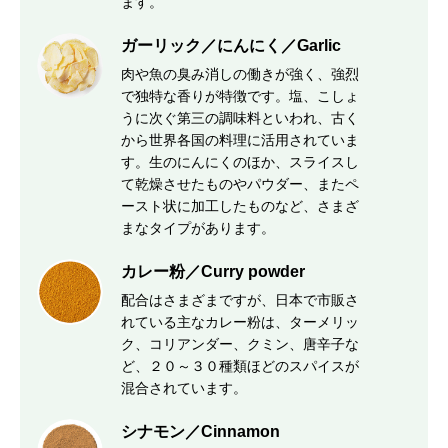
ます。
ガーリック／にんにく／Garlic
肉や魚の臭み消しの働きが強く、強烈
で独特な香りが特徴です。塩、こしょ
うに次ぐ第三の調味料といわれ、古く
から世界各国の料理に活用されていま
す。生のにんにくのほか、スライスし
て乾燥させたものやパウダー、またペ
ースト状に加工したものなど、さまざ
まなタイプがあります。
カレー粉／Curry powder
配合はさまざまですが、日本で市販さ
れている主なカレー粉は、ターメリッ
ク、コリアンダー、クミン、唐辛子な
ど、２０～３０種類ほどのスパイスが
混合されています。
シナモン／Cinnamon