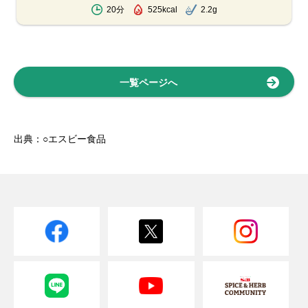
20分
525kcal
2.2g
一覧ページへ
出典：○エスビー食品