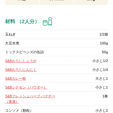
材料 （2人分）
玉ねぎ
1/2個
大豆水煮
100g
ミックスビーンズの缶詰
50g
S&Bおろししょうが
小さじ1/2
S&Bおろしにんにく
小さじ1/4
S&Bカレー粉
大さじ1
S&Bシナモン（パウダー）
小さじ1
S&Bフレッシュハーブ パクチー
1株
（香菜）
コンソメ（顆粒）
小さじ2