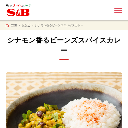
ME
TOP
レシピ
シナモン香るビーンズスパイスカレー
シナモン香るビーンズスパイスカレ
ー