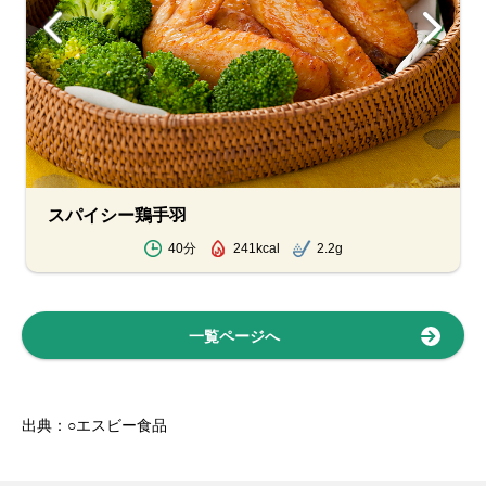
スパイシー鶏手羽
40分
241kcal
2.2g
一覧ページへ
出典：○エスビー食品