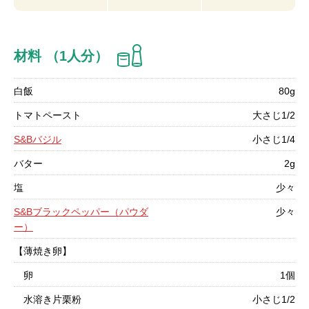
材料 （1人分）
白飯
80g
トマトペースト
大さじ1/2
S&Bバジル
小さじ1/4
バター
2g
塩
少々
S&Bブラックペッパー（パウダ
少々
ー）
【薄焼き卵】
卵
1個
水溶き片栗粉
小さじ1/2