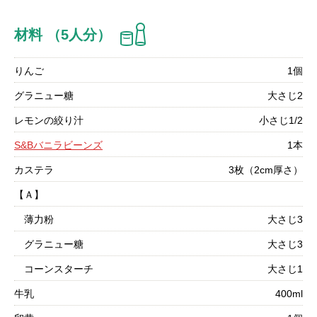
材料 （5人分）
りんご
1個
グラニュー糖
大さじ2
レモンの絞り汁
小さじ1/2
S&Bバニラビーンズ
1本
カステラ
3枚（2cm厚さ）
【Ａ】
薄力粉
大さじ3
グラニュー糖
大さじ3
コーンスターチ
大さじ1
牛乳
400ml