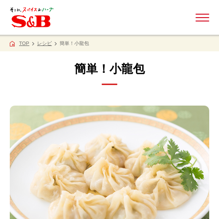
ME
TOP
レシピ
簡単！小龍包
簡単！小龍包