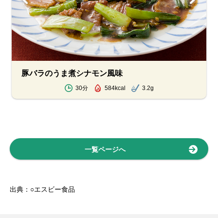
豚バラのうま煮シナモン風味
30分
584kcal
3.2g
一覧ページへ
出典：○エスビー食品