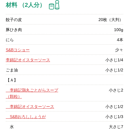
材料 （2人分）
餃子の皮
20枚（大判）
豚ひき肉
100g
にら
4本
S&Bコショー
少々
李錦記オイスターソース
小さじ1/4
ごま油
小さじ1/2
【Ａ】
李錦記鶏丸ごとがらスープ
小さじ2
（顆粒）
李錦記オイスターソース
小さじ1/2
S&Bおろししょうが
小さじ1/3
水
大さじ7