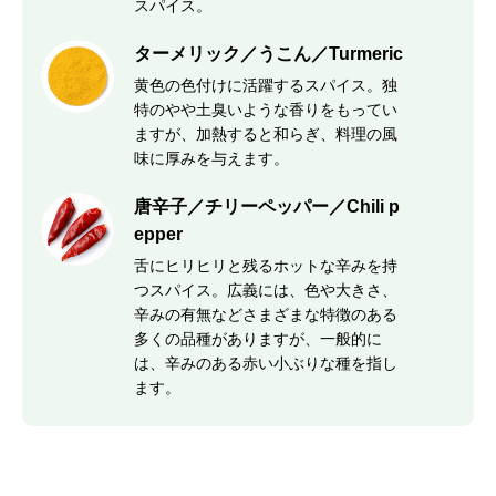
スパイス。
ターメリック／うこん／Turmeric
黄色の色付けに活躍するスパイス。独
特のやや土臭いような香りをもってい
ますが、加熱すると和らぎ、料理の風
味に厚みを与えます。
唐辛子／チリーペッパー／Chili p
epper
舌にヒリヒリと残るホットな辛みを持
つスパイス。広義には、色や大きさ、
辛みの有無などさまざまな特徴のある
多くの品種がありますが、一般的に
は、辛みのある赤い小ぶりな種を指し
ます。