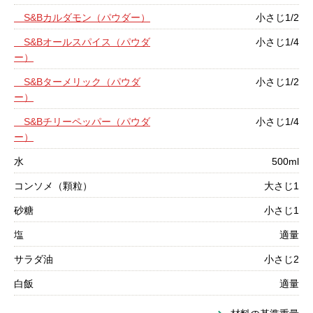
S&Bカルダモン（パウダー）
小さじ1/2
S&Bオールスパイス（パウダ
小さじ1/4
ー）
S&Bターメリック（パウダ
小さじ1/2
ー）
S&Bチリーペッパー（パウダ
小さじ1/4
ー）
水
500ml
コンソメ（顆粒）
大さじ1
砂糖
小さじ1
塩
適量
サラダ油
小さじ2
白飯
適量