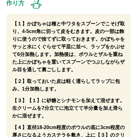
作り方
【１】かぼちゃは種と中ワタをスプーンでこそげ取
り、4-5cm角に切って皮をむきます。皮の一部は飾
りに使うので捨てずに取っておきます。かぼちゃを
サッと水にくぐらせて平皿に並べ、ラップをかぶせ
て6分加熱します。加熱後は、ボウルとザルを重ね
た上にかぼちゃを置いてスプーンでつぶしながらザ
ル目を通して裏ごしします。
【２】取っておいた皮は軽く濡らしてラップに包
み、1分加熱します。
【３】【１】に砂糖とシナモンを加えて混ぜます。
生クリームを7分立てに泡立てて半分量を加え滑ら
かに混ぜます。
【４】直径18-20cm程度のボウルの底に3cm程度の
厚さになるようカステラを敷き、上に【３】のクリ